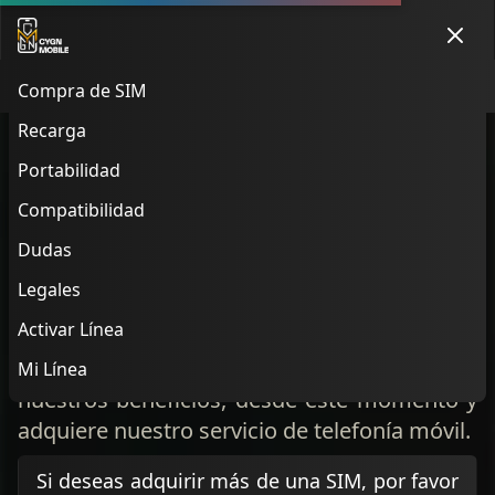
Vincula tu línea esta mañana y mantén tu cuenta lista.
Vincular línea
Compra de SIM
Menu
Recarga
Adquiere tu SIM
Portabilidad
con nosotros
Compatibilidad
Dudas
aquí
Legales
Activar Línea
En esta sección podrás adquirir tu SIM con la
recarga de tu preferencia, disfruta de todos
Mi Línea
nuestros beneficios, desde este momento y
adquiere nuestro servicio de telefonía móvil.
Si deseas adquirir más de una SIM, por favor